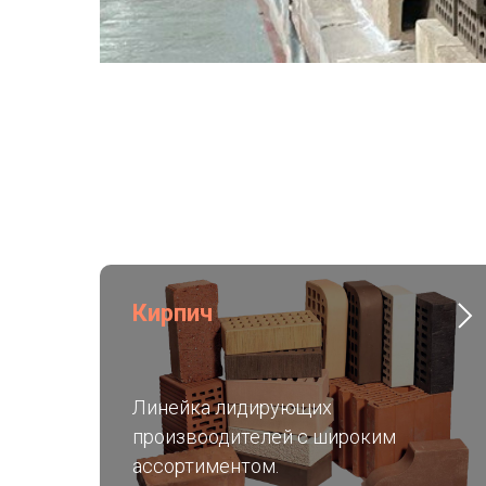
Кирпич
Линейка лидирующих
произвоодителей с широким
ассортиментом.