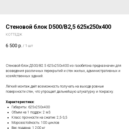
Cтеновой блок D500/В2,5 625х250х400
КОТТЕДЖ
6 500
р.
/
1 шт
Стеновой блок Д500/В2.5 625x250x400 из газобетона предназначен для
возведения различных перекрытий и стен жилых, административных и
хозяйственных зданий.
Лёгкий монтаж даёт возможность получать на выходе ровные
поверхности стен, что упрощает дальнейшую штукатурку и покраску.
Характеристики:
Габариты: 625х250х400
Объем на 1 поддон: 2 м3
Класс прочности на сжатие: 2,5-3,5
Морозостойкость: 100 циклов
Вес поддона: 1 200 кг