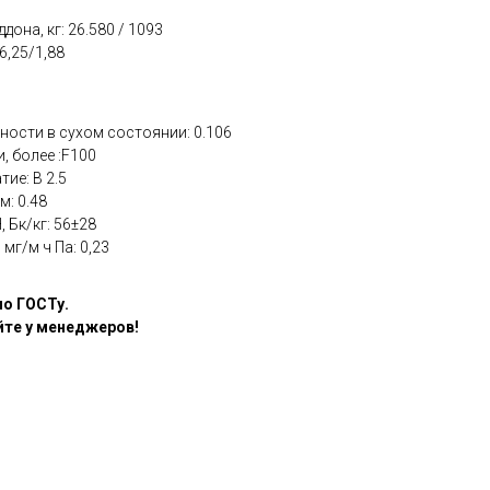
дона, кг: 26.580 / 1093
6,25/1,88
ости в сухом состоянии: 0.106
 более :F100
ие: В 2.5
м: 0.48
 Бк/кг: 56±28
мг/м ч Па: 0,23
по ГОСТу.
йте у менеджеров!