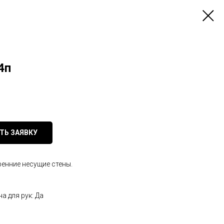
4п
ТЬ ЗАЯВКУ
енние несущие стены.
а для рук: Да