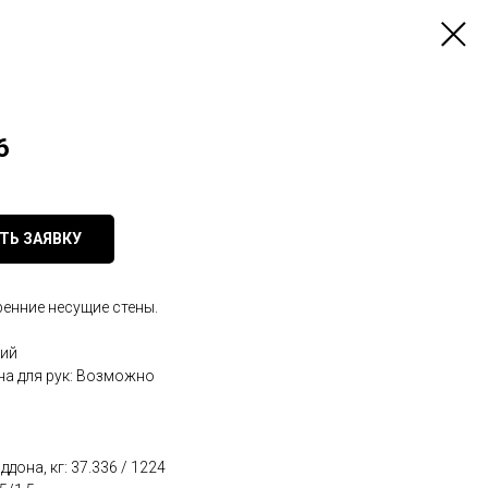
6
ТЬ ЗАЯВКУ
енние несущие стены.
кий
на для рук: Возможно
ддона, кг: 37.336 / 1224