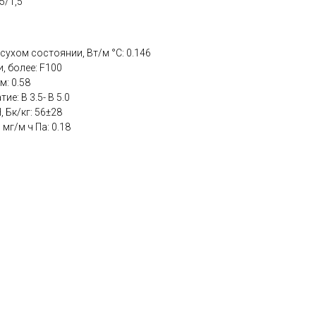
5/1,5
сухом состоянии, Вт/м °С: 0.146
 более: F100
м: 0.58
е: В 3.5- В 5.0
 Бк/кг: 56±28
мг/м ч Па: 0.18