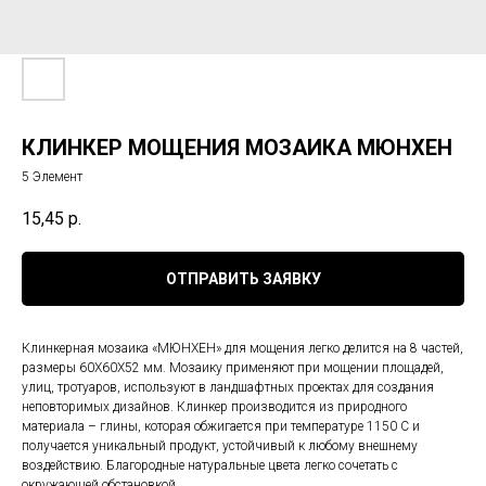
КЛИНКЕР МОЩЕНИЯ МОЗАИКА МЮНХЕН
5 Элемент
15,45
р.
ОТПРАВИТЬ ЗАЯВКУ
Клинкерная мозаика «МЮНХЕН» для мощения легко делится на 8 частей,
размеры 60Х60Х52 мм. Мозаику применяют при мощении площадей,
улиц, тротуаров, используют в ландшафтных проектах для создания
неповторимых дизайнов. Клинкер производится из природного
материала – глины, которая обжигается при температуре 1150 С и
получается уникальный продукт, устойчивый к любому внешнему
воздействию. Благородные натуральные цвета легко сочетать с
окружающей обстановкой.