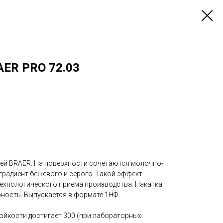
ER PRO 72.03
чей BRAER. На поверхности сочетаются молочно-
 градиент бежевого и серого. Такой эффект
технологического приема производства. Накатка
рность. Выпускается в формате 1НФ.
йкости достигает 300 (при лабораторных