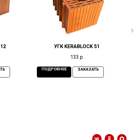
 12
УГК KERABLOCK 51
К
133
р.
ПОДРОБНЕЕ
П
ТЬ
ЗАКАЗАТЬ