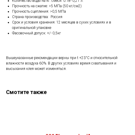
Количество воды на кг. смеси: 0.18- 0,21 л.
Прочность на сжатие: >5 МПа (50 кг/см2)
Прочность сцепления: >0,5 МПа
Страна производства: Россия
Срок и условия хранения: 12 месяцев в сухих условиях и в
оригинальной упаковке
Фасовочный допуск: +/- 0,5кг
Вышеуказанные рекомендации верны при t +23°C и относительной
влажности воздуха 60%. В других условиях время схватывания и
высыхания клея может изменяться.
Смотите также