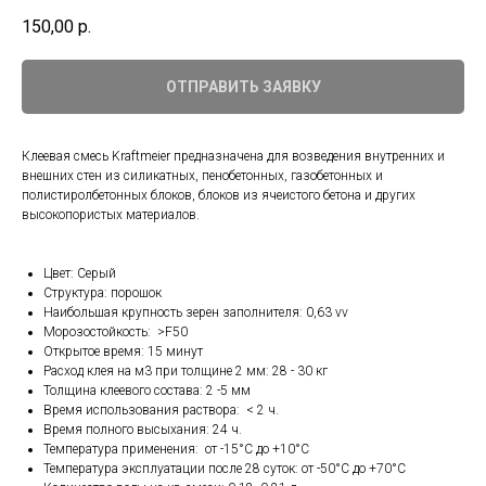
150,00
р.
ОТПРАВИТЬ ЗАЯВКУ
Клеевая смесь Kraftmeier предназначена для возведения внутренних и
внешних стен из силикатных, пенобетонных, газобетонных и
полистиролбетонных блоков, блоков из ячеистого бетона и других
высокопористых материалов.
Цвет: Серый
Структура: порошок
Наибольшая крупность зерен заполнителя: 0,63 vv
Морозостойкость: >F50
Открытое время: 15 минут
Расход клея на м3 при толщине 2 мм: 28 - 30 кг
Толщина клеевого состава: 2 -5 мм
Время использования раствора: < 2 ч.
Время полного высыхания: 24 ч.
Температура применения: от -15°С до +10°C
Температура эксплуатации после 28 суток: от -50°C до +70°C