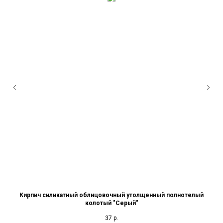
Кирпич силикатный облицовочный утолщенный полнотелый
Pe
колотый "Серый"
37
р.