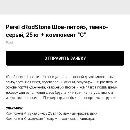
Perel «RodStone Шов-литой», тёмно-
серый, 25 кг + компонент "C"
Perel
ОТПРАВИТЬ ЗАЯВКУ
«RodStone» – Шов литой» - специализированный двухкомпонентный
самоуплотняющийся, водонепроницаемый, безусадочный раствор на
основе портландцемента, кварцевых песков и комплекса полимерных
добавок для заполнения швов брусчатки и плит из натурального и
искусственного камня. Подходит для любых транспортных нагрузок.
Упаковка:
Компонент А: сухая смесь 25 кг - бумажные крафт-мешки.
Компонент С: жидкость 1 литр – пластиковая канистра.