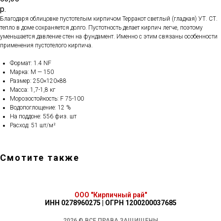
р.
Благодаря облицовке пустотелым кирпичом Терракот светлый (гладкая) УТ. СТ.
тепло в доме сохраняется долго. Пустотность делает кирпич легче, поэтому
уменьшается давление стен на фундамент. Именно с этим связаны особенности
применения пустотелого кирпича.
Формат: 1.4 NF
Марка: М — 150
Размер: 250×120×88
Масса: 1,7-1,8 кг
Морозостойкость: F 75-100
Водопоглощение: 12 %
На поддоне: 556 физ. шт
Расход: 51 шт/м²
Смотите также
ООО "Кирпичный рай"
ИНН 0278960275 | ОГРН 1200200037685
2026 © ВСЕ ПРАВА ЗАЩИЩЕНЫ